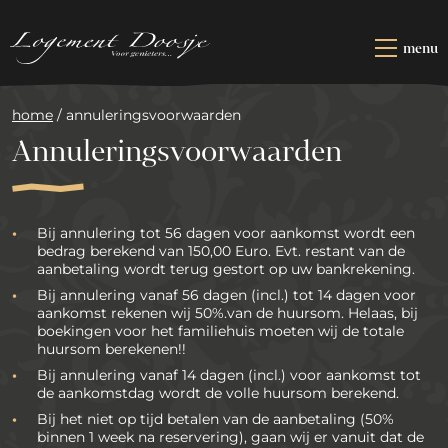
Naar
hoofdinhoud
menu
OVERNACHTEN
home
/
annuleringsvoorwaarden
RESTAURANT
Annuleringsvoorwaarden
ARRANGEMENTEN
ZAKELIJK
Bij annulering tot 56 dagen voor aankomst wordt een
bedrag berekend van 150,00 Euro. Evt. restant van de
KADOOSJE
aanbetaling wordt terug gestort op uw bankrekening.
Bij annulering vanaf 56 dagen (incl.) tot 14 dagen voor
CONTACT
aankomst rekenen wij 50%.van de huursom. Helaas, bij
boekingen voor het familiehuis moeten wij de totale
huursom berekenen!!
Bij annulering vanaf 14 dagen (incl.) voor aankomst tot
de aankomstdag wordt de volle huursom berekend.
Bij het niet op tijd betalen van de aanbetaling (50%
binnen 1 week na reservering), gaan wij er vanuit dat de