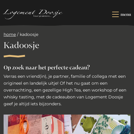
Naar
hoofdinhoud
menu
OVERNACHTEN
home
/
kadoosje
RESTAURANT
Kadoosje
ARRANGEMENTEN
Op zoek naar het perfecte cadeau?
ZAKELIJK
Verras een vriend(in), je partner, familie of collega met een
KADOOSJE
origineel en landelijk uitje! Of het nu gaat om een
overnachting, een gezellige High Tea, een workshop of een
CONTACT
whisky tasting, met de cadeaubon van Logement Doosje
geef je altijd iets bijzonders.