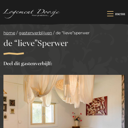
Naar
hoofdinhoud
menu
OVERNACHTEN
home
/
gastenverblijven
/
de “lieve”sperwer
RESTAURANT
de “lieve”Sperwer
ARRANGEMENTEN
Deel dit gastenverbijlf:
ZAKELIJK
E-mail
WhatsApp
KADOOSJE
CONTACT