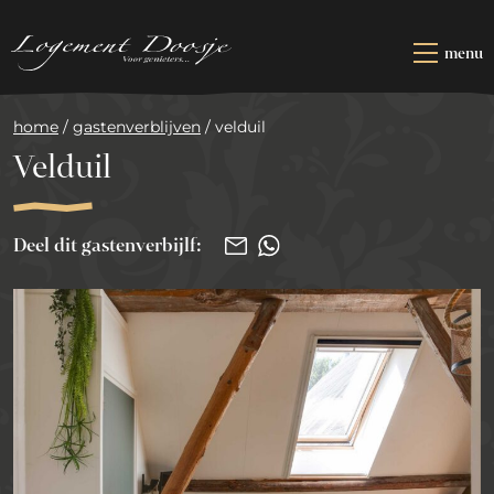
Naar
hoofdinhoud
menu
OVERNACHTEN
home
/
gastenverblijven
/
velduil
RESTAURANT
Velduil
ARRANGEMENTEN
Deel dit gastenverbijlf:
ZAKELIJK
E-mail
WhatsApp
KADOOSJE
CONTACT